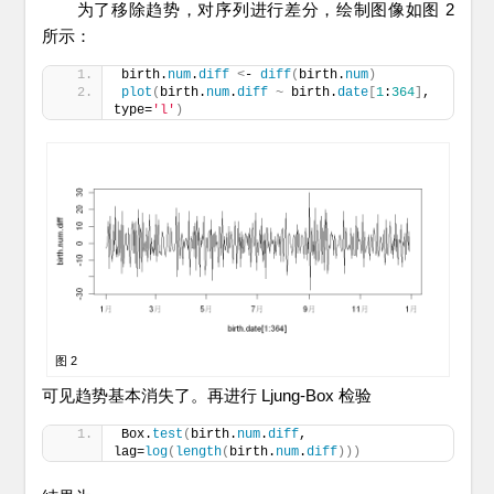
为了移除趋势，对序列进行差分，绘制图像如图 2
所示：
birth.
num
.
diff
<
- 
diff
(
birth.
num
)
plot
(
birth.
num
.
diff
~
 birth.
date
[
1
:
364
]
, 
type=
'l'
)
图 2
可见趋势基本消失了。再进行 Ljung-Box 检验
Box.
test
(
birth.
num
.
diff
, 
lag=
log
(
length
(
birth.
num
.
diff
)))