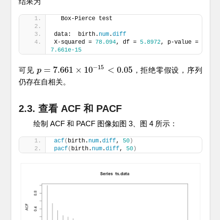
结果为
  Box-Pierce test
data:  birth.
num
.
diff
X-squared = 
78.094
, df = 
5.8972
, p-value = 
7.661e-15
−
15
=
7.661
×
10
<
0.05
可见
，拒绝零假设，序列
p
p
=
7.661
×
10
−
15
<
0.05
仍存在自相关。
2.3. 查看 ACF 和 PACF
绘制 ACF 和 PACF 图像如图 3、图 4 所示：
acf
(
birth.
num
.
diff
, 
50
)
pacf
(
birth.
num
.
diff
, 
50
)