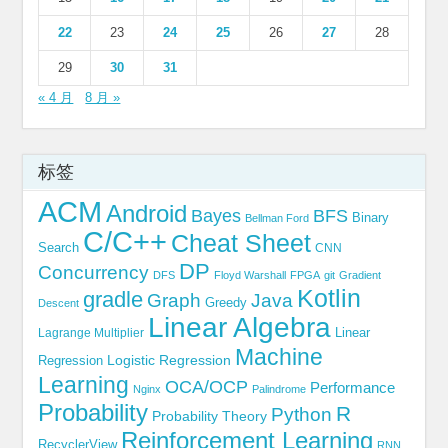
22
23
24
25
26
27
28
29
30
31
« 4 月
8 月 »
标签
ACM
Android
Bayes
BFS
Binary
Bellman Ford
C/C++
Cheat Sheet
Search
CNN
DP
Concurrency
DFS
Floyd Warshall
FPGA
git
Gradient
Kotlin
gradle
Graph
Java
Greedy
Descent
Linear Algebra
Linear
Lagrange Multiplier
Machine
Logistic Regression
Regression
Learning
OCA/OCP
Performance
Nginx
Palindrome
Probability
R
Python
Probability Theory
Reinforcement Learning
RecyclerView
RNN