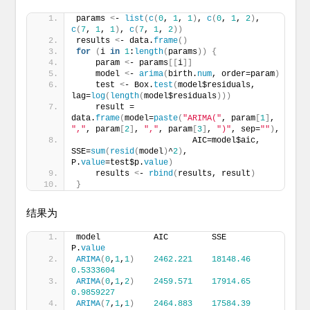
params 
<
- 
list
(
c
(
0
, 
1
, 
1
)
, 
c
(
0
, 
1
, 
2
)
, 
c
(
7
, 
1
, 
1
)
, 
c
(
7
, 
1
, 
2
))
results 
<
- data.
frame
()
for
(
i 
in
1
:
length
(
params
))
{
    param 
<
- params
[[
i
]]
    model 
<
- 
arima
(
birth.
num
, order=param
)
    test 
<
- Box.
test
(
model$residuals, 
lag=
log
(
length
(
model$residuals
)))
    result = 
data.
frame
(
model=
paste
(
"ARIMA("
, param
[
1
]
, 
","
, param
[
2
]
, 
","
, param
[
3
]
, 
")"
, sep=
""
)
, 
                        AIC=model$aic, 
SSE=
sum
(
resid
(
model
)
^
2
)
, 
P.
value
=test$p.
value
)
    results 
<
- 
rbind
(
results, result
)
}
结果为
model           AIC         SSE         
P.
value
ARIMA
(
0
,
1
,
1
)
2462.221
18148.46
0.5333604
ARIMA
(
0
,
1
,
2
)
2459.571
17914.65
0.9859227
ARIMA
(
7
,
1
,
1
)
2464.883
17584.39