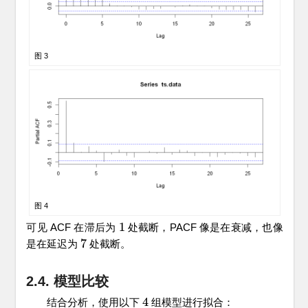
图 3
图 4
1
可见 ACF 在滞后为
处截断，PACF 像是在衰减，也像
1
7
是在延迟为
处截断。
7
2.4. 模型比较
4
结合分析，使用以下
组模型进行拟合：
4