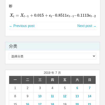
即
=
+
0.015
+
–
0.8511
–
0.1113
X
X
X
t
=
X
t
−
1
+
0.015
+
e
t
–
e
0.8511
e
t
−
1
e
–
0.1113
e
t
−
2
e
−
1
−
1
−
2
t
t
t
t
t
← Previous post
Next post →
分类
分
类
2019 年 7 月
一
二
三
四
五
六
日
1
2
3
4
5
6
7
8
9
10
11
12
13
14
15
16
17
18
19
20
21