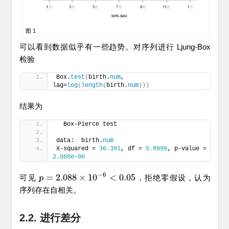
图 1
可以看到数据似乎有一些趋势。对序列进行 Ljung-Box
检验
Box.
test
(
birth.
num
, 
lag=
log
(
length
(
birth.
num
)))
结果为
  Box-Pierce test
data:  birth.
num
X-squared = 
36.391
, df = 
5.8999
, p-value = 
2.088e-06
−
6
=
2.088
×
10
<
0.05
可见
，拒绝零假设，认为
p
p
=
2.088
×
10
−
6
<
0.05
序列存在自相关。
2.2. 进行差分