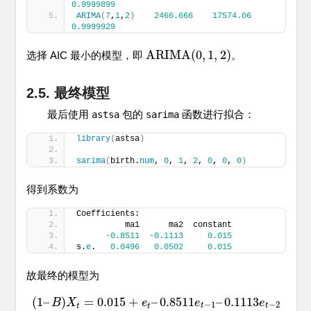
0.9999899
ARIMA
(
7
,
1
,
2
)
2466.666
17574.06
0.9999929
A
R
I
M
A
(
0
,
1
,
2
)
选择 AIC 最小的模型，即
。
A
R
I
M
A
(
0
,
1
,
2
)
2.5. 最终模型
最后使用
包的
函数进行拟合：
astsa
sarima
library
(
astsa
)
sarima
(
birth.
num
, 
0
, 
1
, 
2
, 
0
, 
0
, 
0
)
得到系数为
Coefficients:
          ma1      ma2  constant
-0.8511
-0.1113
0.015
s.
e
.   
0.0496
0.0502
0.015
故最终的模型为
(
1
–
)
=
0.015
+
–
0.8511
–
0.1113
B
(
1
X
–
B
)
X
t
=
0.015
+
e
t
–
e
0.8511
e
t
−
1
e
–
0.1113
e
t
−
2
e
−
1
−
2
t
t
t
t