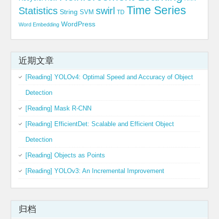
Time Series
Statistics
swirl
String
SVM
TD
WordPress
Word Embedding
近期文章
[Reading] YOLOv4: Optimal Speed and Accuracy of Object
Detection
[Reading] Mask R-CNN
[Reading] EfficientDet: Scalable and Efficient Object
Detection
[Reading] Objects as Points
[Reading] YOLOv3: An Incremental Improvement
归档