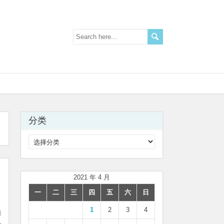
分类
分
类
2021 年 4 月
一
二
三
四
五
六
日
1
2
3
4
加