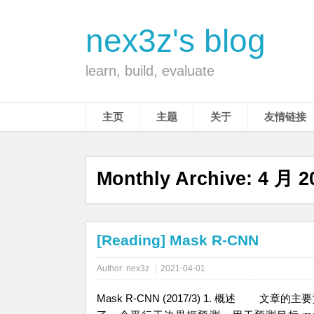
nex3z's blog
learn, build, evaluate
主页
主题
关于
友情链接
Monthly Archive:
4 月 2
[Reading] Mask R-CNN
Author:
nex3z
2021-04-01
Mask R-CNN (2017/3) 1. 概述 文章