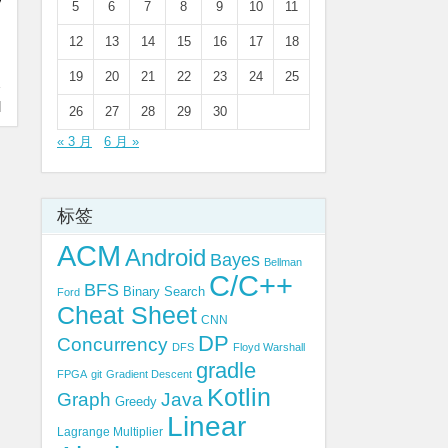
y
5
6
7
8
9
10
11
12
13
14
15
16
17
18
19
20
21
22
23
24
25
N
26
27
28
29
30
« 3 月
6 月 »
标签
ACM
Android
Bayes
Bellman
C/C++
BFS
Binary Search
Ford
Cheat Sheet
CNN
DP
Concurrency
DFS
Floyd Warshall
gradle
FPGA
git
Gradient Descent
Kotlin
Graph
Java
Greedy
Linear
Lagrange Multiplier