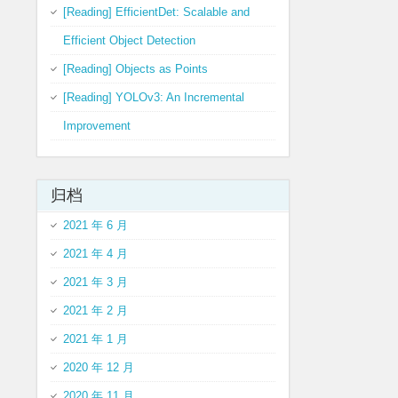
[Reading] EfficientDet: Scalable and
Efficient Object Detection
[Reading] Objects as Points
[Reading] YOLOv3: An Incremental
Improvement
归档
2021 年 6 月
2021 年 4 月
2021 年 3 月
2021 年 2 月
2021 年 1 月
2020 年 12 月
2020 年 11 月