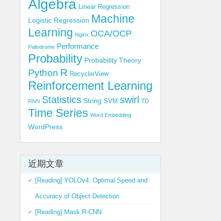
Algebra
Linear Regression
Machine
Logistic Regression
Learning
OCA/OCP
Nginx
Performance
Palindrome
Probability
Probability Theory
R
Python
RecyclerView
Reinforcement Learning
Statistics
swirl
String
SVM
TD
RNN
Time Series
Word Embedding
WordPress
近期文章
[Reading] YOLOv4: Optimal Speed and
Accuracy of Object Detection
[Reading] Mask R-CNN