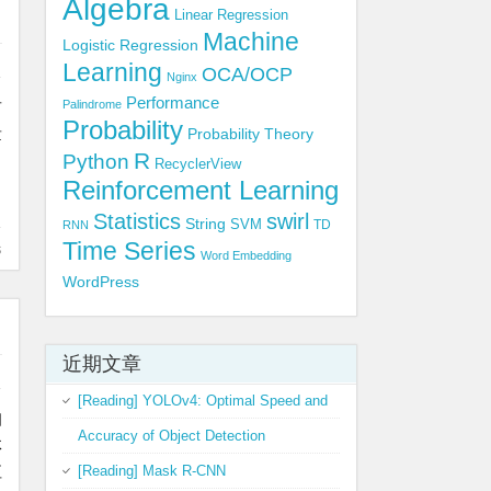
Algebra
Linear Regression
Machine
Logistic Regression
Learning
OCA/OCP
Nginx
Performance
前
Palindrome
Probability
量
Probability Theory
R
Python
RecyclerView
Reinforcement Learning
Statistics
swirl
String
SVM
TD
RNN
Time Series
s
Word Embedding
WordPress
近期文章
[Reading] YOLOv4: Optimal Speed and
知
Accuracy of Object Detection
体
值
[Reading] Mask R-CNN