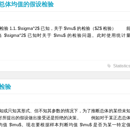
：正态总体均值的假设检验
u$ 的检验 1.1. $\sigma^2$ 已知，关于 $\mu$ 的检验（$Z$ 检验） 
)$ 当 $\sigma^2$ 已知时关于 $\mu$ 的检验问题。此时使用统计
Statistic
设检验
未知或只知其形式、但不知其参数的情况下，为了推断总体的某些未
本对所提出的假设做出接受还是拒绝的决策。 例如对于某正态总
知其均值 $\mu$。现在要根据样本判断均值 $\mu$ 是否为某一特定