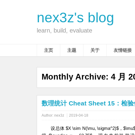
nex3z's blog
learn, build, evaluate
主页
主题
关于
友情链接
Monthly Archive:
4 月 2
数理统计 Cheat Sheet 15：
Author:
nex3z
2019-04-18
设总体 $X \sim N(\mu, \sigma^2)$，$\mu$ 