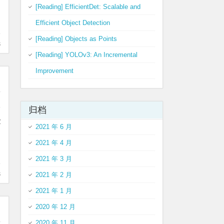
[Reading] EfficientDet: Scalable and
Efficient Object Detection
[Reading] Objects as Points
s
[Reading] YOLOv3: An Incremental
Improvement
归档
量
2021 年 6 月
2021 年 4 月
2021 年 3 月
s
2021 年 2 月
2021 年 1 月
2020 年 12 月
2020 年 11 月