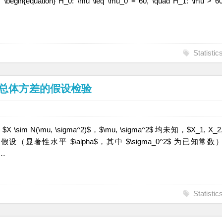
{equation} H_0: \mu \leq \mu_0 = 60, \quad H_1: \mu > 6
Statistic
：正态总体方差的假设检验
N(\mu, \sigma^2)$，$\mu, \sigma^2$ 均未知，$X_1, X_2
验假设（显著性水平 $\alpha$，其中 $\sigma_0^2$ 为已知常数
\…
Statistic