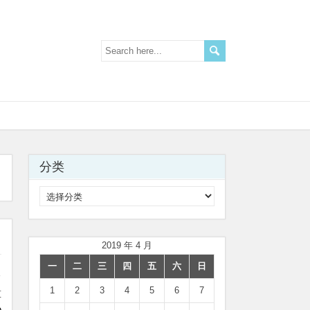
分类
分
类
2019 年 4 月
一
二
三
四
五
六
日
1
2
3
4
5
6
7
算