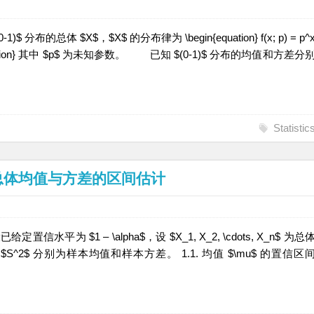
布的总体 $X$，$X$ 的分布律为 \begin{equation} f(x; p) = p^
{1} \end{equation} 其中 $p$ 为未知参数。 已知 $(0-1)$ 分布的均值和方差分
Statistic
：正态总体均值与方差的区间估计
给定置信水平为 $1 – \alpha$，设 $X_1, X_2, \cdots, X_n$ 为总
ne X$ 和 $S^2$ 分别为样本均值和样本方差。 1.1. 均值 $\mu$ 的置信区