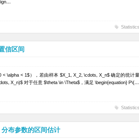
ign…
Statistic
单侧置信区间
alpha < 1$），若由样本 $X_1, X_2, \cdots, X_n$ 确定的统计
2, \cdots, X_n)$ 对于任意 $\theta \in \Theta$，满足 \begin{equation} P\{…
Statistic
0-1) 分布参数的区间估计