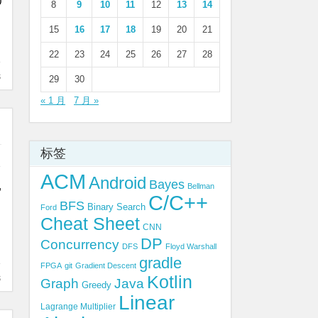
0
8
9
10
11
12
13
14
15
16
17
18
19
20
21
22
23
24
25
26
27
28
s
29
30
« 1 月
7 月 »
标签
ACM
Android
Bayes
,
Bellman
C/C++
）
BFS
Binary Search
Ford
Cheat Sheet
CNN
DP
Concurrency
DFS
Floyd Warshall
gradle
FPGA
git
Gradient Descent
s
Kotlin
Graph
Java
Greedy
Linear
Lagrange Multiplier