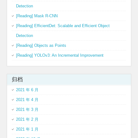
Detection
[Reading] Mask R-CNN
[Reading] EfficientDet: Scalable and Efficient Object
Detection
[Reading] Objects as Points
[Reading] YOLOv3: An Incremental Improvement
归档
2021 年 6 月
2021 年 4 月
2021 年 3 月
2021 年 2 月
2021 年 1 月