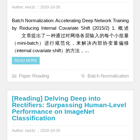
Author:
nex3z
2020-10-30
Batch Normalization: Accelerating Deep Network Training
by Reducing Internal Covariate Shift (2015/2) 1. 概述
文章提出了一种通过对网络各层输入的每个小批量
（mini-batch）进行规范化，来解决内部协变量偏移
（internal covariate shift）的方法，…
READ MORE
Paper Reading
Batch Normalization
[Reading] Delving Deep into
Rectifiers: Surpassing Human-Level
Performance on ImageNet
Classification
Author:
nex3z
2020-10-25