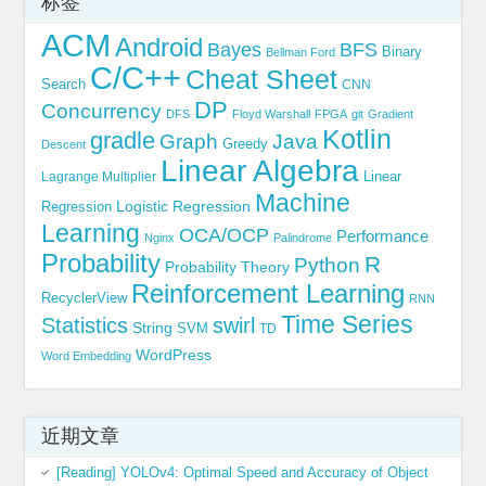
标签
ACM
Android
Bayes
BFS
Binary
Bellman Ford
C/C++
Cheat Sheet
Search
CNN
DP
Concurrency
DFS
Floyd Warshall
FPGA
git
Gradient
Kotlin
gradle
Graph
Java
Greedy
Descent
Linear Algebra
Linear
Lagrange Multiplier
Machine
Logistic Regression
Regression
Learning
OCA/OCP
Performance
Nginx
Palindrome
Probability
R
Python
Probability Theory
Reinforcement Learning
RecyclerView
RNN
Time Series
Statistics
swirl
String
SVM
TD
WordPress
Word Embedding
近期文章
[Reading] YOLOv4: Optimal Speed and Accuracy of Object