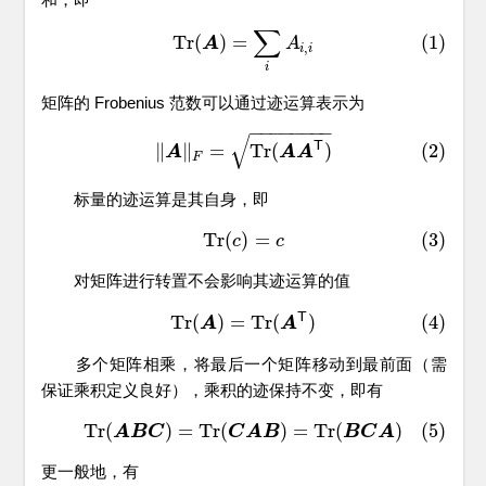
∑
(1)
T
r
(
A
)
=
∑
i
A
i
,
i
T
r
(
)
=
(1)
A
A
,
i
i
i
矩阵的 Frobenius 范数可以通过迹运算表示为
−
−
−
−
−
−
−
−
√
(2)
‖
A
‖
F
=
T
r
(
A
A
T
)
T
∥
∥
=
T
r
(
)
(2)
A
A
A
F
标量的迹运算是其自身，即
T
r
(
)
=
(3)
(3)
T
r
(
c
)
=
c
c
c
对矩阵进行转置不会影响其迹运算的值
T
(4)
T
r
(
A
)
=
T
r
(
A
T
)
T
r
(
)
=
T
r
(
)
(4)
A
A
多个矩阵相乘，将最后一个矩阵移动到最前面（需
保证乘积定义良好），乘积的迹保持不变，即有
T
r
(
)
=
T
r
(
)
=
T
r
(
)
(5)
(5)
T
r
(
A
B
C
)
=
T
r
(
C
A
B
)
=
T
r
(
B
C
A
)
A
B
C
C
A
B
B
C
A
更一般地，有