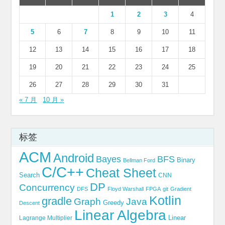
1
2
3
4
5
6
7
8
9
10
11
12
13
14
15
16
17
18
19
20
21
22
23
24
25
26
27
28
29
30
31
« 7 月
10 月 »
标签
ACM
Android
Bayes
BFS
Binary
Bellman Ford
C/C++
Cheat Sheet
Search
CNN
DP
Concurrency
DFS
Floyd Warshall
FPGA
git
Gradient
Kotlin
gradle
Graph
Java
Greedy
Descent
Linear Algebra
Linear
Lagrange Multiplier