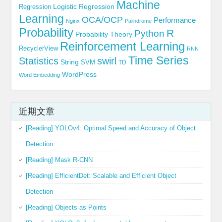
Machine
Logistic Regression
Regression
Learning
OCA/OCP
Performance
Nginx
Palindrome
Probability
R
Python
Probability Theory
Reinforcement Learning
RecyclerView
RNN
Time Series
Statistics
swirl
String
SVM
TD
WordPress
Word Embedding
近期文章
[Reading] YOLOv4: Optimal Speed and Accuracy of Object
Detection
[Reading] Mask R-CNN
[Reading] EfficientDet: Scalable and Efficient Object
Detection
[Reading] Objects as Points