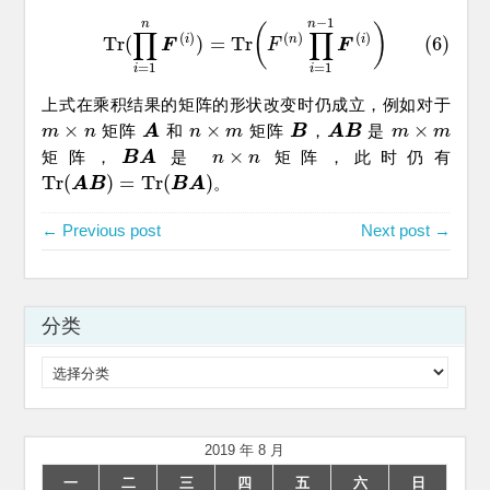
−
1
(6)
T
r
(
∏
i
=
1
n
F
(
i
)
)
=
T
r
(
F
(
n
)
∏
i
=
1
n
−
1
F
(
i
)
)
n
n
(
)
∏
∏
(
)
(
)
(
)
i
n
i
T
r
(
)
=
T
r
(6)
F
F
F
=
1
=
1
i
i
上式在乘积结果的矩阵的形状改变时仍成立，例如对于
×
×
×
矩阵
和
矩阵
，
是
m
m
×
n
n
A
A
n
n
×
m
m
B
B
A
A
B
B
m
m
×
m
m
×
矩阵，
是
矩阵，此时仍有
B
B
A
A
n
n
×
n
n
T
r
(
)
=
T
r
(
)
。
T
r
(
A
A
B
)
B
=
T
r
(
B
A
)
B
A
← Previous post
Next post →
分类
分
类
2019 年 8 月
一
二
三
四
五
六
日