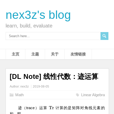
nex3z's blog
learn, build, evaluate
主页
主题
关于
友情链接
[DL Note] 线性代数：迹运算
Author:
nex3z
2019-08-05
Math
Linear Algebra
T
r
迹（trace）运算
计算的是矩阵对角线元素的
T
r
和，即