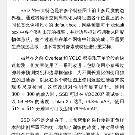
SSD 的一大特色是在多个特征图上输出多尺度的边
界框。通过将输出空间离散化为特征图各个位置上的不
同长宽比例和尺寸的 default box ，网络预测每个 default
box 中各个类别出现的概率，并对边界框进行调整来匹配
物体形状。整个过程都在单个网络中计算完成，不需要
生成候选区域，也不需要对像素或特征进行重采样。
虽然在之前 Overfeat 和 YOLO 都实现了单阶段的快
速检测，但文章使用了一系列改进，包括使用小卷积过
滤器来预测类别和边界框偏移，为不同长宽比例使用独
立的过滤器，以及在多个特征图上使用这些过滤器来实
现多尺度检测，这些改进对性能有显著提升。使用
300
×
300
的输入时，SSD 可以在 VOC2007 测试集上
300
×
300
以 59 FPS 的速度（Titan X）达到 74.3% mAP。使用
512
×
512
分辨率时可以达到 76.9% mAP。
512
×
512
SSD 的不足之处在于，非常密集的采样使得正负样
本的比例严重不均衡，增加了训练的难度，并对最终的
性能产生影响。由于网络越往后特征图越小，SSD 较难