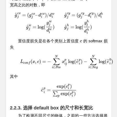
宽高之比的对数，即
c
y
c
y
c
y
c
x
^
^
=
(
–
)
/
=
(
–
)
/
c
x
c
x
w
h
g
g
d
d
g
g
d
d
j
j
i
i
j
j
i
i
w
h
g
g
g
^
j
c
x
=
(
g
j
c
x
–
d
i
c
x
)
/
d
i
w
g
^
j
c
y
=
(
g
j
c
y
–
d
i
c
y
)
/
d
i
h
g
^
j
w
=
log
(
g
j
w
d
i
w
)
j
j
w
h
^
^
=
log
(
)
=
log
(
)
g
g
j
j
w
h
d
d
i
i
置信度损失是在各个类别上置信度
的 softmax 损
c
c
失
(3)
L
c
o
n
f
(
x
,
c
)
=
−
∑
i
∈
P
o
s
N
x
i
j
p
log
(
c
^
i
p
)
−
∑
i
∈
N
e
g
N
log
(
c
^
i
0
)
N
N
∑
∑
0
p
p
^
^
(
,
)
=
−
log
(
)
−
log
(
)
L
x
c
x
c
c
c
o
n
f
i
i
j
i
∈
∈
i
P
o
s
i
N
e
g
其中
p
exp
(
)
c
i
p
^
=
c
c
^
i
p
=
exp
(
c
i
p
)
∑
p
exp
(
c
i
p
)
p
i
∑
exp
(
)
c
p
i
2.2.3. 选择 default box 的尺寸和长宽比
为了检测不同尺寸的物体，之前的一些方法选择将