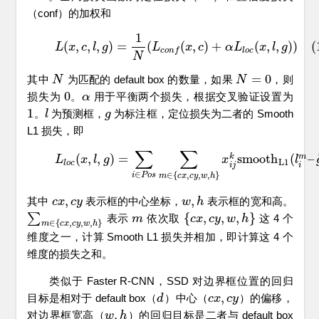
（conf）的加权和
1
(1)
L
(
x
,
c
,
l
,
g
)
=
1
N
(
L
c
o
n
f
(
x
,
c
)
+
α
L
l
o
c
(
x
,
l
,
g
)
)
(
,
,
,
)
=
(
(
,
)
+
(
,
,
)
)
(
L
x
c
l
g
L
x
c
α
L
x
l
g
l
o
c
c
o
n
f
N
=
0
其中
为匹配的 default box 的数量，如果
，则
N
N
N
N
=
0
0
损失为
。
用于平衡两个损失，根据交叉验证设置为
0
α
α
1
。
为预测框，
为标注框，定位损失为二者的 Smooth
1
l
l
g
g
L1 损失，即
∑
∑
(2)
L
l
o
c
(
x
,
l
,
g
)
=
∑
i
∈
P
o
s
∑
m
∈
{
c
x
,
c
y
,
w
,
h
}
x
i
j
k
s
m
o
o
t
h
L
1
(
l
i
m
–
(
,
,
)
=
s
m
o
o
t
h
(
–
k
m
L
x
l
g
x
l
L
1
l
o
c
i
j
i
∈
∈
{
,
,
,
}
i
P
o
s
m
c
x
c
y
w
h
,
,
其中
表示框的中心坐标，
表示框的宽和高。
c
c
x
x
,
c
c
y
y
w
w
,
h
h
∑
{
,
,
,
}
表示
依次取
这 4 个
∑
m
∈
{
c
x
,
c
y
,
w
,
h
}
m
m
{
c
c
x
x
,
c
y
c
,
y
w
,
h
w
}
h
∈
{
,
,
,
}
m
c
x
c
y
w
h
维度之一，计算 Smooth L1 损失并相加，即计算这 4 个
维度的损失之和。
类似于 Faster R-CNN，SSD 对边界框位置的回归
,
目标是相对于 default box（
）中心（
）的偏移，
d
d
c
c
x
x
,
c
c
y
y
,
对边界框宽高（
）的回归目标是二者与 default box
w
w
,
h
h