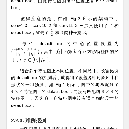
default box 。由此特征图的每个位置上有 6 个 default
box 。
值得注意的是，在如 Fig 2 所示的架构中，
conv4_3、conv10_2 和 conv11_2 三层只使用了 4 种
1
3
default box，省去了
和
两种长宽比。
1
3
3
3
每个 default box 的中心位置设置为
+
0.5
+
0.5
j
i
(
,
)
|
|
，其中
为第
个正方形特征图的尺
(
i
+
0.5
|
f
k
|
,
j
+
0.5
|
f
k
|
)
|
f
f
k
|
k
k
k
|
|
|
|
f
f
k
k
,
∈
[
0
,
|
|
)
寸，
。
i
i
,
j
∈
j
[
0
,
|
f
k
|
)
f
k
结合多个特征图上不同位置、不同尺寸、长宽比例
的 default box 的预测后，就得到了覆盖各种对象尺寸和
形状的一组预测。如 Fig 1 所示，图中的狗匹配到了
4
×
4
8
×
8
特征图上的 default box ，而没有匹配到
的
4
×
4
8
×
8
8
×
8
特征图上，因为
特征图中没有适合狗的尺寸的
8
×
8
default box 。
2.2.4. 难例挖掘
一张图像中通常只有少数几个物体，大部分 default