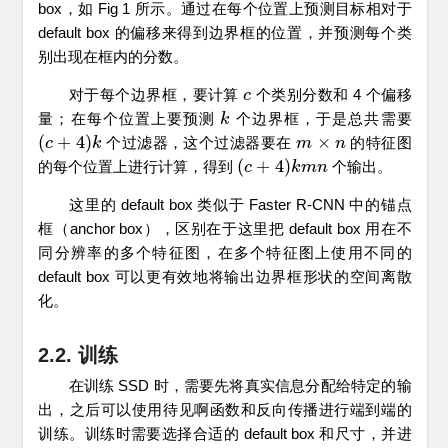
box，如 Fig 1 所示。通过在每个位置上预测目标相对于
default box 的偏移来得到边界框的位置，并预测每个类
别出现在框内的分数。
对于每个边界框，要计算
个类别分数和 4 个偏移
c
c
量；在每个位置上要预测
个边界框，于是总共需要
k
k
(
+
4
)
×
个过滤器，这个过滤器要在
的特征图
(
c
c
+
4
)
k
k
m
m
×
n
n
(
+
4
)
的每个位置上进行计算，得到
个输出。
(
c
c
+
4
)
k
m
k
n
m
n
这里的 default box 类似于 Faster R-CNN 中的锚点
框（anchor box），区别在于这里把 default box 用在不
同分辨率的多个特征图，在多个特征图上使用不同的
default box 可以更有效地将输出边界框形状的空间离散
化。
2.2. 训练
在训练 SSD 时，需要先将真实信息分配给特定的输
出，之后可以使用待见啊函数和反向传播进行端到端的
训练。训练时需要选择合适的 default box 和尺寸，并进