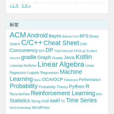
« 1 月
3 月 »
标签
ACM
Android
Bayes
BFS
Binary
Bellman Ford
C/C++
Cheat Sheet
Search
CNN
DP
Concurrency
DFS
Floyd Warshall
FPGA
git
Gradient
Kotlin
gradle
Graph
Java
Greedy
Descent
Linear Algebra
Linear
Lagrange Multiplier
Machine
Logistic Regression
Regression
Learning
OCA/OCP
Performance
Nginx
Palindrome
Probability
R
Python
Probability Theory
Reinforcement Learning
RecyclerView
RNN
Time Series
Statistics
swirl
String
SVM
TD
WordPress
Word Embedding