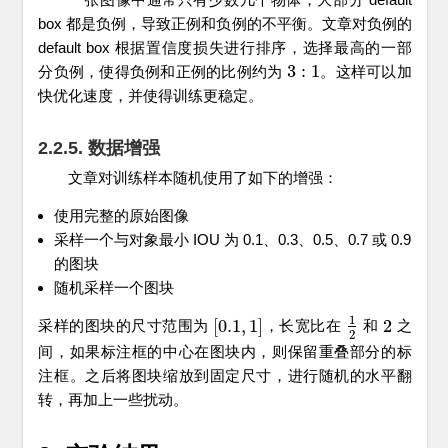
box 都是负例，导致正例和负例的不平衡。文章对负例的
default box 根据置信度损失进行排序，选择最高的一部
3
:
1
分负例，使得负例和正例的比例约为
。这样可以加
3
:
1
快优化速度，并使得训练更稳定。
2.2.5. 数据增强
文章对训练样本随机使用了如下的增强：
使用完整的原始图像
采样一个与对象最小 IOU 为 0.1、0.3、0.5、0.7 或 0.9
的图块
随机采样一个图块
1
[
0.1
,
1
]
2
采样的图块的尺寸范围为
，长宽比在
和
之
[
0.1
,
1
]
1
2
2
2
间，如果标注框的中心在图块内，则保留重叠部分的标
注框。之后将图块缩放到固定尺寸，进行随机的水平翻
转，再加上一些扰动。