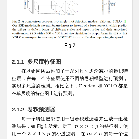
Fig 2
2.1.1. 多尺度特征图
在基础网络后添加了一系列尺寸逐渐减小的卷积特
征层，在每一个特征层使用不同的卷积模型进行预测，
实现多尺度的检测。相比之下，Overfeat 和 YOLO 都是
在单尺度的特征图上进行预测。
2.1.2. 卷积预测器
每一个特征层都使用一组卷积过滤器来生成一组检
×
×
测结果，如 Fig 1 所示。对于
的特征图，使
m
m
×
n
×
n
p
p
3
×
3
×
×
用一个
的小过滤器，在
的每一个位
3
×
3
×
p
p
m
m
×
n
n