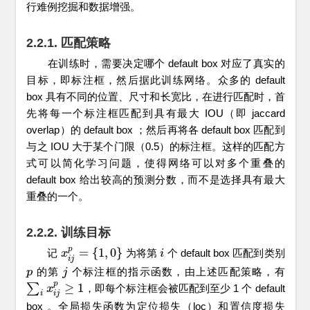
行难例挖掘和数据增强。
2.2.1. 匹配策略
在训练时，需要决定哪个 default box 对应了真实的
目标，即标注框，然后据此训练网络。众多的 default
box 具有不同的位置、尺寸和长宽比，在进行匹配时，首
先将每一个标注框匹配到具有最大 IOU（即 jaccard
overlap）的 default box ；然后再将各 default box 匹配到
与之 IOU 大于某个门限（0.5）的标注框。这样的匹配方
式可以简化学习问题，使得网络可以对多个重叠的
default box 给出较高的预测分数，而不是选择具有最大
重叠的一个。
2.2.2. 训练目标
p
=
{
1
,
0
}
记
为将第
个 default box 匹配到类别
x
x
i
j
p
=
{
1
,
0
}
i
i
i
j
的第
个标注框的指示函数，由上述匹配策略，有
p
p
j
j
p
∑
≥
1
，即每个标注框会被匹配到至少 1 个 default
∑
i
x
i
j
p
x
≥
1
i
i
j
box 。全局损失函数为定位损失（loc）和置信度损失