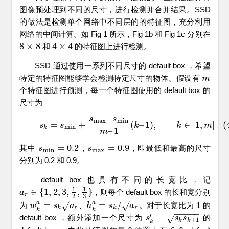
图像预处理到不同的尺寸，进行检测并合并结果。SSD
的做法是检测单个网络中不同层的的特征图，充分利用
网络的中间计算。如 Fig 1 所示，Fig 1b 和 Fig 1c 分别在
8
×
8
4
×
4
和
的特征图上进行检测。
8
×
8
4
×
4
SSD 通过使用一系列不同尺寸的 default box ，希望
特定的特征图能够学会检测特定尺寸的物体。假设有
m
m
个特征图进行预测，每一个特征图使用的 default box 的
尺寸为
–
s
s
m
a
x
m
i
n
(4)
s
k
=
s
m
i
n
+
s
m
a
x
–
s
m
i
n
m
–
1
(
k
–
1
)
,
k
∈
[
1
,
m
]
=
+
(
–
1
)
,
∈
[
1
,
]
(
s
s
k
k
m
m
i
n
k
–
1
m
=
0.2
=
0.9
其中
，
，即最低和最高的尺寸
s
s
m
i
n
=
0.2
s
s
m
a
x
=
0.9
m
i
n
m
a
x
分别为 0.2 和 0.9。
default box 也具有不同的长宽比，记
1
1
∈
{
1
,
2
,
3
,
,
}
，则每个 default box 的长和宽分别
a
a
r
∈
{
1
,
2
,
3
,
1
2
,
1
3
}
r
2
3
−
−
−
−
=
=
/
a
a
为
、
。对于长宽比为 1 的
√
√
w
w
k
a
=
s
k
s
a
r
a
h
h
k
a
=
s
k
s
/
a
r
a
k
r
k
r
k
k
−
−
−
−
−
′
=
default box ，额外添加一个尺寸为
的
s
s
k
′
=
s
k
s
k
s
+
1
s
√
+
1
k
k
k