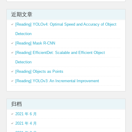
近期文章
[Reading] YOLOv4: Optimal Speed and Accuracy of Object
Detection
[Reading] Mask R-CNN
[Reading] EfficientDet: Scalable and Efficient Object
Detection
[Reading] Objects as Points
[Reading] YOLOv3: An Incremental Improvement
归档
2021 年 6 月
2021 年 4 月