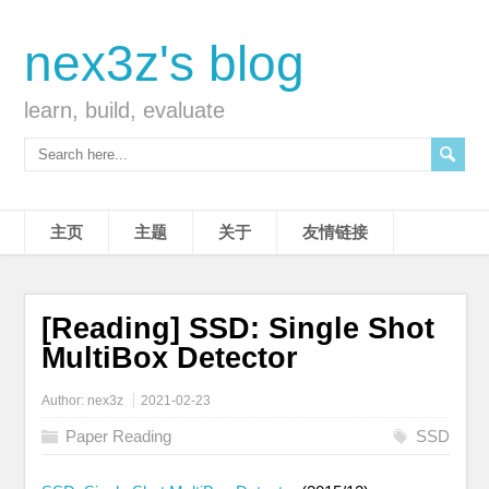
nex3z's blog
learn, build, evaluate
主页
主题
关于
友情链接
[Reading] SSD: Single Shot
MultiBox Detector
Author:
nex3z
2021-02-23
Paper Reading
SSD