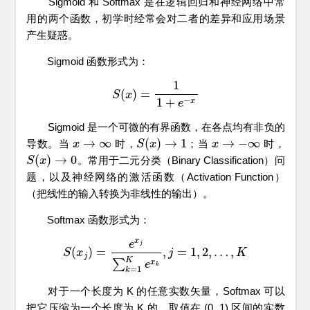
Sigmoid 和 Softmax 是在逻辑回归和神经网络中常
用的两个函数，初学时经常会对二者的差异和应用场景
产生疑惑。
Sigmoid 函数形式为：
1
(
)
=
S
x
S
(
x
)
=
1
1
+
e
−
x
−
1
+
x
e
Sigmoid 是一个可微的有界函数，在各点均有非负的
→
∞
(
)
→
1
→
−
∞
导数。当
时，
；当
时，
x
x
→
∞
S
S
(
x
x
)
→
1
x
x
→
−
∞
(
)
→
0
。常用于二元分类（Binary Classification）问
S
S
(
x
x
)
→
0
题，以及神经网络的激活函数（Activation Function）
（把线性的输入转换为非线性的输出）。
Softmax 函数形式为：
x
e
j
(
)
=
,
=
1
,
2
,
…
,
S
x
S
(
x
j
)
=
e
x
j
∑
k
=
1
K
e
x
j
k
,
j
=
1
,
2
,
…
,
K
K
j
K
∑
x
e
k
=
1
k
对于一个长度为 K 的任意实数矢量，Softmax 可以
把它压缩为一个长度为 K 的、取值在 (0, 1) 区间的实数