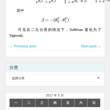
−
1
+
(
−
)
β
+
1
+
e
θ
x
θ
θ
x
θ
x
e
e
e
0
0
1
1
其中
=
−
(
–
)
T
T
β
β
=
−
(
θ
0
θ
T
–
θ
1
θ
T
)
0
1
可见在二元分类的情况下，Softmax 退化为了
Sigmoid。
← Previous post
Next post →
分类
分
类
2017 年 5 月
一
二
三
四
五
六
日