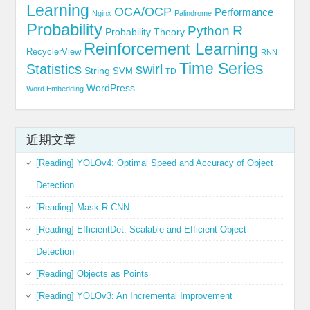
Learning
OCA/OCP
Performance
Nginx
Palindrome
Probability
R
Python
Probability Theory
Reinforcement Learning
RecyclerView
RNN
Time Series
Statistics
swirl
String
SVM
TD
WordPress
Word Embedding
近期文章
[Reading] YOLOv4: Optimal Speed and Accuracy of Object
Detection
[Reading] Mask R-CNN
[Reading] EfficientDet: Scalable and Efficient Object
Detection
[Reading] Objects as Points
[Reading] YOLOv3: An Incremental Improvement