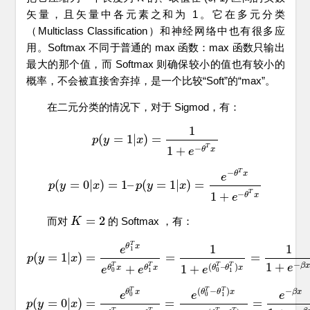
矢量，且矢量中各元素之和为 1。它在多元分类
（Multiclass Classification）和神经网络中也有很多应
用。Softmax 不同于普通的 max 函数：max 函数只输出
最大的那个值，而 Softmax 则确保较小的值也有较小的
概率，不会被直接舍弃掉，是一个比较“Soft”的“max”。
在二元分类的情况下，对于 Sigmod，有：
1
(
=
1
|
)
=
p
y
p
(
y
=
1
x
|
x
)
=
1
1
+
e
−
θ
T
x
T
−
1
+
θ
x
e
T
−
θ
x
e
(
=
0
|
)
=
1
–
(
=
1
|
)
=
p
y
p
(
y
=
0
x
|
x
)
=
1
–
p
(
y
p
=
y
1
|
x
)
=
e
−
x
θ
T
x
1
+
e
−
θ
T
x
T
−
1
+
θ
x
e
=
2
而对
的 Softmax ，有：
K
K
=
2
T
1
1
θ
x
e
1
(
=
1
|
)
=
=
=
p
y
p
(
y
=
1
|
x
x
)
=
e
θ
1
T
x
e
θ
0
T
x
+
e
θ
1
T
x
=
1
1
+
e
(
θ
0
T
–
θ
1
T
)
x
=
1
1
+
e
−
β
x
−
1
+
T
T
T
T
(
–
)
β
x
+
1
+
e
θ
x
θ
θ
x
θ
x
e
e
e
0
0
1
1
T
T
T
(
−
)
−
θ
x
θ
θ
x
β
x
e
e
e
0
0
1
(
=
0
|
)
=
=
=
p
p
(
y
y
=
0
|
x
)
=
x
e
θ
0
T
x
e
θ
0
T
x
+
e
θ
1
T
x
=
e
(
θ
0
T
−
θ
1
T
)
x
1
+
e
(
θ
0
T
−
θ
1
T
)
x
=
e
T
T
T
T