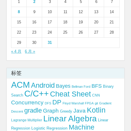
1
2
3
4
5
6
7
8
9
10
11
12
13
14
15
16
17
18
19
20
21
22
23
24
25
26
27
28
29
30
31
« 4 月
6 月 »
标签
ACM
Android
Bayes
BFS
Binary
Bellman Ford
C/C++
Cheat Sheet
Search
CNN
DP
Concurrency
DFS
Floyd Warshall
FPGA
git
Gradient
Kotlin
gradle
Graph
Java
Greedy
Descent
Linear Algebra
Linear
Lagrange Multiplier
Machine
Logistic Regression
Regression